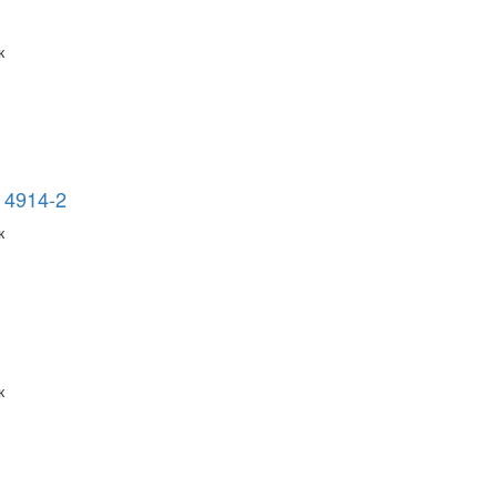
к
 4914-2
к
к