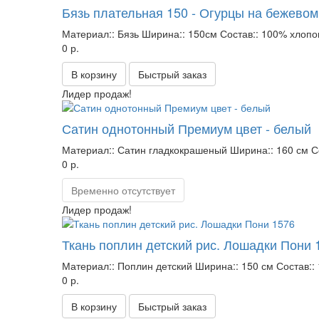
Бязь плательная 150 - Огурцы на бежевом
Материал::
Бязь
Ширина::
150см
Состав::
100% хлопо
0 р.
В корзину
Быстрый заказ
Лидер продаж!
Сатин однотонный Премиум цвет - белый
Материал::
Сатин гладкокрашеный
Ширина::
160 см
С
0 р.
Временно отсутствует
Лидер продаж!
Ткань поплин детский рис. Лошадки Пони 
Материал::
Поплин детский
Ширина::
150 см
Состав::
0 р.
В корзину
Быстрый заказ