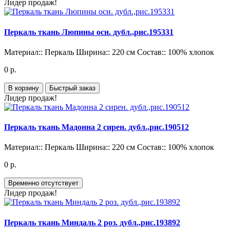
Лидер продаж!
Перкаль ткань Люпины осн. дубл.,рис.195331
Материал::
Перкаль
Ширина::
220 см
Состав::
100% хлопок
0 р.
В корзину
Быстрый заказ
Лидер продаж!
Перкаль ткань Мадонна 2 сирен. дубл.,рис.190512
Материал::
Перкаль
Ширина::
220 см
Состав::
100% хлопок
0 р.
Временно отсутствует
Лидер продаж!
Перкаль ткань Миндаль 2 роз. дубл.,рис.193892